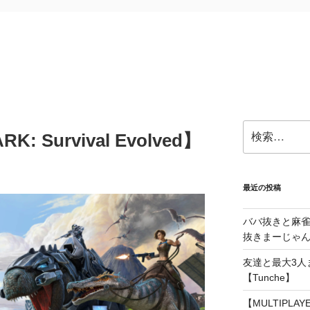
検
 Survival Evolved】
索:
最近の投稿
ババ抜きと麻
抜きまーじゃん～
友達と最大3人
【Tunche】
【MULTIPLA