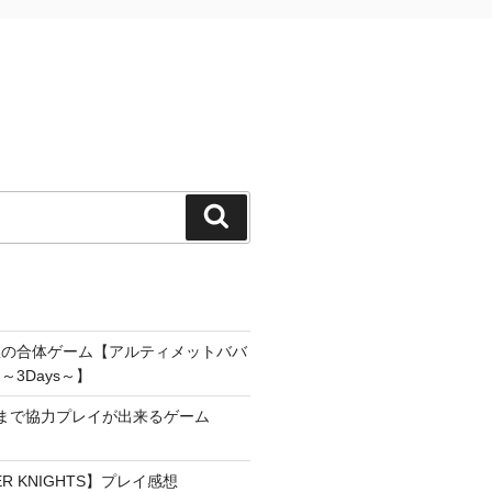
検
索
雀の合体ゲーム【アルティメットババ
3Days～】
まで協力プレイが出来るゲーム
YER KNIGHTS】プレイ感想