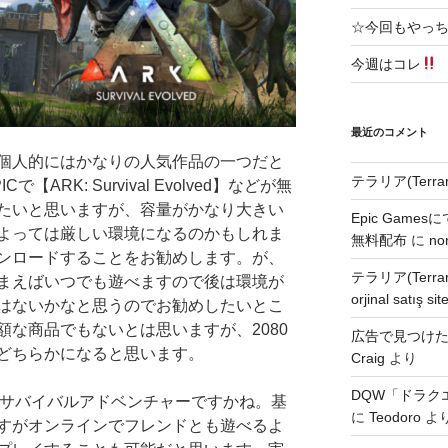
☆今回もやっ
今週はコレ
最近のコメント
個人的にはかなりの人気作品の一つだと
テラリア(Terra
ARK: Survival Evolved】などが無
たいと思いますが、容量がかなり大きい
Epic Games
よっては厳しい環境になるのかもしれま
無料配布
に
no
ンロードすることをお勧めします。が、
テラリア(Terra
まえばいつでも遊べますので後は環境が
orjinal satış site
はないかなと思うのでお勧めしたいとこ
な商品でもないとは思いますが、2080
広告で見つけた無
どちらかになると思います。
Craig
より
DQW「ドラク
のサバイバルアドベンチャーですかね。基
に
Teodoro
よ
すがオンラインでフレンドとも遊べるよ