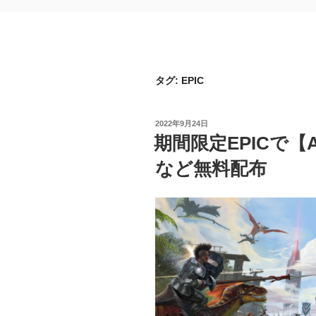
タグ:
EPIC
投
2022年9月24日
稿
期間限定EPICで【ARK:
日:
など無料配布