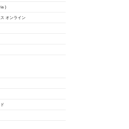
a )
ス オンライン
ード