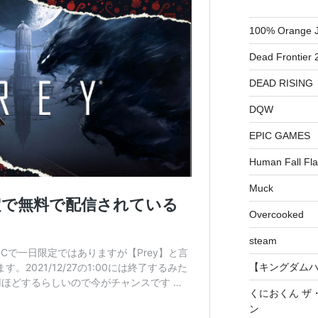
100% Orange J
Dead Frontier 
DEAD RISING
DQW
EPIC GAMES
Human Fall Fla
Muck
Overcooked
steam
【キングダムハーツ
くにおくん ザ
ン