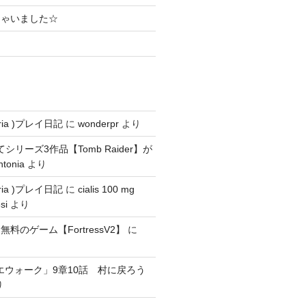
ちゃいました☆
ria )プレイ日記
に
wonderpr
より
にてシリーズ3作品【Tomb Raider】が
ntonia
より
ria )プレイ日記
に
cialis 100 mg
si
より
料のゲーム【FortressV2】
に
エウォーク」9章10話 村に戻ろう
り