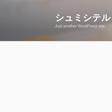
コ
ン
テ
シュミシテル
ン
Just another WordPress site
ツ
へ
ス
キ
ッ
プ