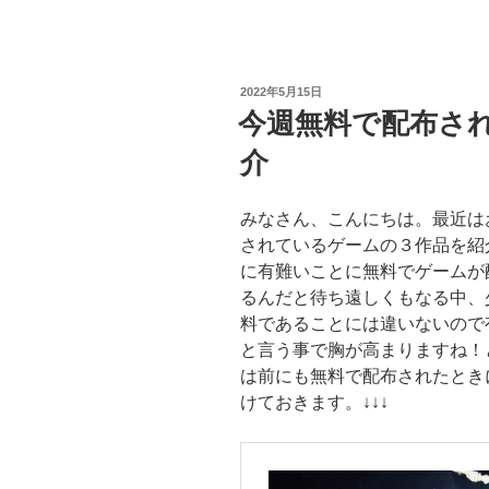
投
2022年5月15日
稿
今週無料で配布さ
日:
介
みなさん、こんにちは。最近は
されているゲームの３作品を紹
に有難いことに無料でゲームが
るんだと待ち遠しくもなる中、
料であることには違いないので
と言う事で胸が高まりますね！
は前にも無料で配布されたとき
けておきます。↓↓↓