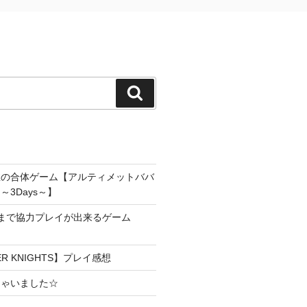
検
索
雀の合体ゲーム【アルティメットババ
3Days～】
まで協力プレイが出来るゲーム
YER KNIGHTS】プレイ感想
ちゃいました☆