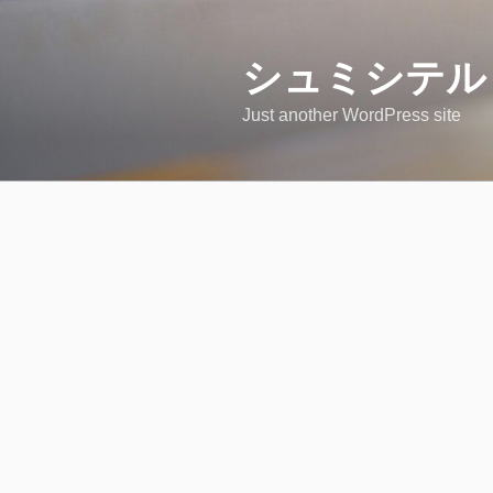
コ
ン
テ
シュミシテル
ン
Just another WordPress site
ツ
へ
ス
キ
ッ
プ