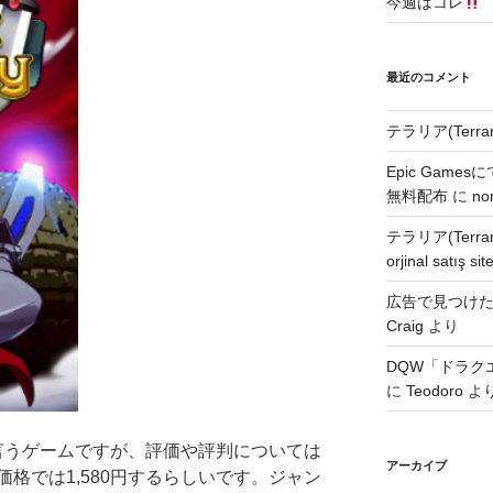
今週はコレ
最近のコメント
テラリア(Terra
Epic Games
無料配布
に
no
テラリア(Terra
orjinal satış site
広告で見つけた無
Craig
より
DQW「ドラク
に
Teodoro
よ
cyと言うゲームですが、評価や評判については
アーカイブ
格では1,580円するらしいです。ジャン