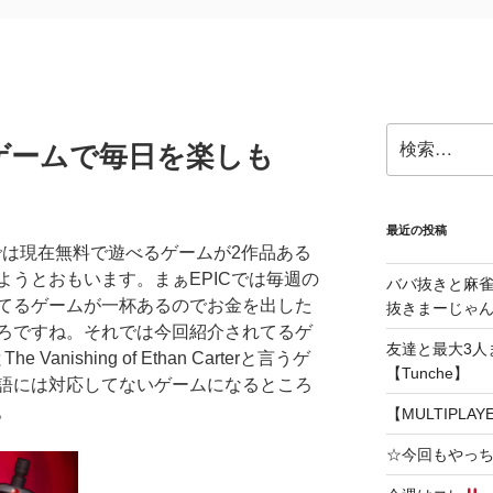
検
ゲームで毎日を楽しも
索:
最近の投稿
では現在無料で遊べるゲームが2作品ある
ようとおもいます。まぁEPICでは毎週の
ババ抜きと麻
てるゲームが一杯あるのでお金を出した
抜きまーじゃん～
ろですね。それでは今回紹介されてるゲ
友達と最大3人
 Vanishing of Ethan Carterと言うゲ
【Tunche】
語には対応してないゲームになるところ
。
【MULTIPLA
☆今回もやっ