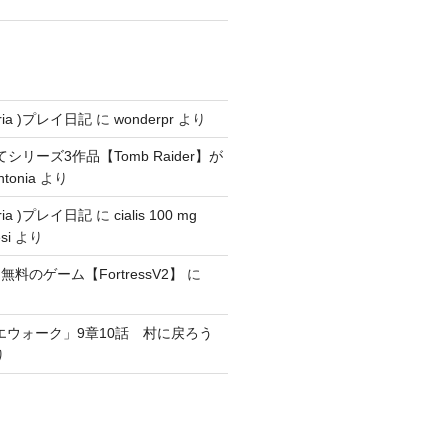
ria )プレイ日記
に
wonderpr
より
にてシリーズ3作品【Tomb Raider】が
ntonia
より
ria )プレイ日記
に
cialis 100 mg
si
より
料のゲーム【FortressV2】
に
エウォーク」9章10話 村に戻ろう
り