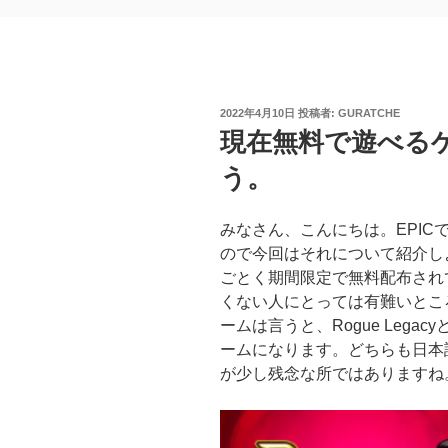
投
2022年4月10日
投稿者:
GURATCHE
稿
現在無料で遊べる
日:
う。
みなさん、こんにちは。EPIC
ので今回はそれについて紹介し
ごとく期間限定で無料配布され
くない人にとっては有難いとこ
ームは言うと、Rogue LegacyとThe
ームになります。どちらも日本
が少し残念な所ではありますね