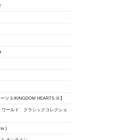
2
t
３/KINGDOM HEARTS Ⅲ】
・ワールド クラシックコレクショ
a )
ス オンライン