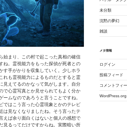
未分類
沈黙の夢幻
雑談
メタ情報
ら始まり、この村で起こった真相の確信
すね。霊視能力をもった探偵が死者との
ログイン
かす手がかりを収集していく。少しホラ
投稿フィード
これも霊視能力によるものだとすると霊
に見えてるのかなって気がします。自分
コメントフィ
ので心霊写真とか見せられてもよく分か
WordPress.org
ゲームなのであろうと言うことですね。
ビではこう言った心霊現象とかのテレビ
近は見なくなりましたね。そう言ったテ
言えば余り面白くはないと個人の感想で
だ見るってだけですからね。実際暗い所