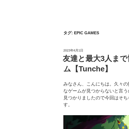
タグ:
EPIC GAMES
投
2023年4月1日
稿
友達と最大3人ま
日:
ム【Tunche】
みなさん、こんにちは。久々の
なゲームが見つからないと言う
見つかりましたので今回はそち
す。