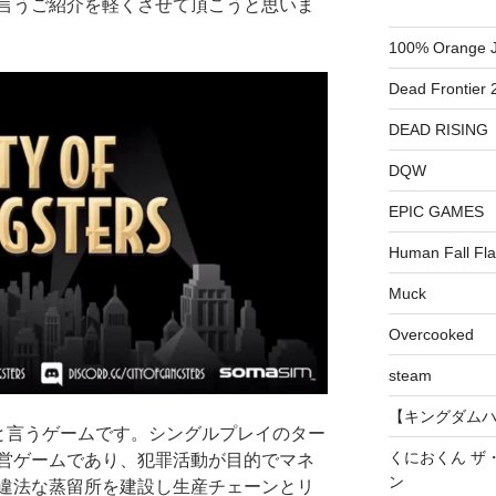
言うご紹介を軽くさせて頂こうと思いま
100% Orange J
Dead Frontier 
DEAD RISING
DQW
EPIC GAMES
Human Fall Fla
Muck
Overcooked
steam
【キングダムハーツ
ters】と言うゲームです。シングルプレイのター
くにおくん ザ
営ゲームであり、犯罪活動が目的でマネ
ン
違法な蒸留所を建設し生産チェーンとリ