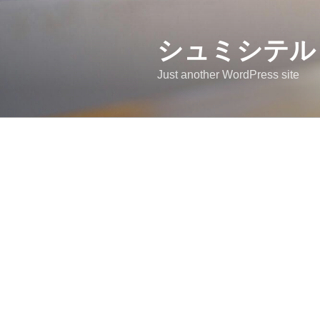
コ
ン
テ
シュミシテル
ン
Just another WordPress site
ツ
へ
ス
キ
ッ
プ