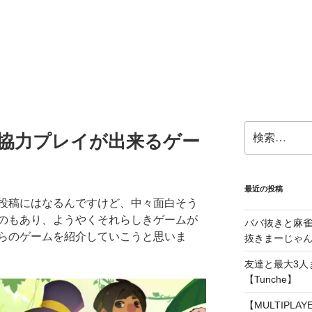
検
で協力プレイが出来るゲー
索:
最近の投稿
投稿にはなるんですけど、中々面白そう
のもあり、ようやくそれらしきゲームが
ババ抜きと麻
らのゲームを紹介していこうと思いま
抜きまーじゃん～
友達と最大3人
【Tunche】
【MULTIPLA