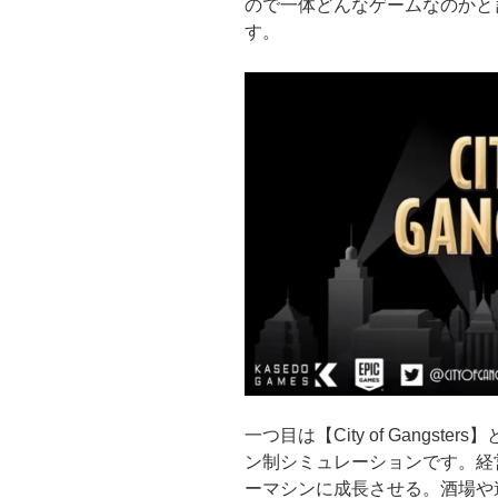
ので一体どんなゲームなのかと
す。
一つ目は【City of Gangs
ン制シミュレーションです。経
ーマシンに成長させる。酒場や