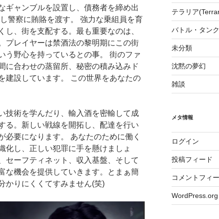
なギャンブルを設置し、債務者を締め出
テラリア(Terrari
輸し警察に賄賂を渡す。 強力な乗組員を育
バトル・タンク
くし、街を支配する。最も重要なのは、
。プレイヤーは禁酒法の黎明期にこの街
未分類
いう野心を持っているとの事。 街のファ
沈黙の夢幻
間に合わせの蒸留所、秘密の積み込みド
を建設しています。 この世界をあなたの
雑談
い技術を学んだり、輸入酒を密輸して成
メタ情報
する。新しい戦線を開拓し、配達を行い
が必要になります。 あなたのために働く
ログイン
織化し、正しい犯罪に手を懸けましょ
投稿フィード
、セーフティネット、収入基盤、そして
富な機会を提供していきます。とまぁ簡
コメントフィ
分かりにくくてすみません(笑)
WordPress.org