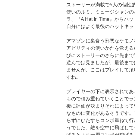
ストーリーが満載で5人の個性
使いのルミ、ミュージシャンの
ラ、『A Hat In Time』
自分にはよく最後のハットキッ
アマゾンに巣食う邪悪なケモノ
アビリティの使いかたを覚える
びにストーリーのさらに先まで
遊んでは見ましたが、最後まで
ませんが、ここはプレイして頂
すね。
プレイヤーの下に表示されてあ
もので積み重ねていくことでラ
後に評価が決まりそれによって
なものに変化があるそうです。
らずにひたすらコンボ重ねて行
うでした。敵を空中に飛ばして
げるとより一層コンボが稼げる