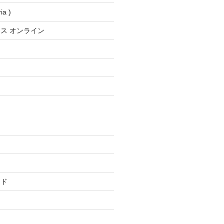
a )
ス オンライン
ード