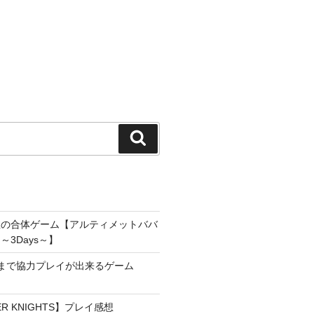
検
索
雀の合体ゲーム【アルティメットババ
3Days～】
まで協力プレイが出来るゲーム
YER KNIGHTS】プレイ感想