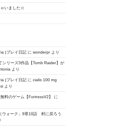
ちゃいました☆
ria )プレイ日記
に
wonderpr
より
にてシリーズ3作品【Tomb Raider】が
ntonia
より
ria )プレイ日記
に
cialis 100 mg
si
より
料のゲーム【FortressV2】
に
エウォーク」9章10話 村に戻ろう
り