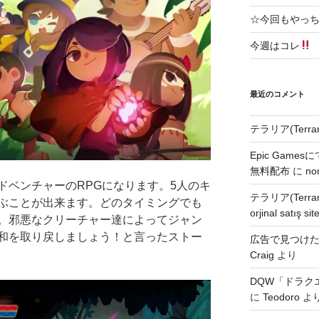
☆今回もやっ
今週はコレ
最近のコメント
テラリア(Terra
Epic Games
無料配布
に
no
ドベンチャーのRPGになります。5人のキ
テラリア(Terra
ぶことが出来ます。どのタイミングでも
orjinal satış site
。邪悪なクリーチャー達によってジャン
和を取り戻しましょう！と言ったストー
広告で見つけた無
Craig
より
DQW「ドラク
に
Teodoro
よ