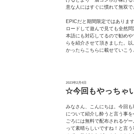
意な人にはすぐに慣れて無双でき
EPICだと期間限定ではあり
ロードして遊んで見ても全然問
本語にも対応してるので勧めや
らを紹介させて頂きました。以
かったらこちらに載せていこう
投
2023年2月4日
稿
☆今回もやっちゃ
日:
みなさん、こんにちは。今回も
について紹介し酔うと言う事を
ごろには無料で配布されるゲー
って素晴らしいですね！と言う