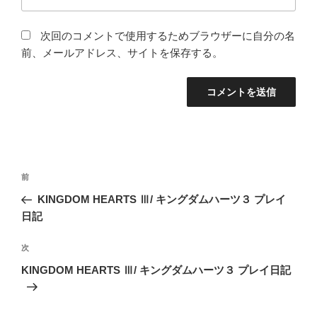
次回のコメントで使用するためブラウザーに自分の名
前、メールアドレス、サイトを保存する。
投
前
前
稿
の
KINGDOM HEARTS Ⅲ/ キングダムハーツ３ プレイ
ナ
投
日記
ビ
稿
ゲ
次
次
の
ー
KINGDOM HEARTS Ⅲ/ キングダムハーツ３ プレイ日記
投
シ
稿
ョ