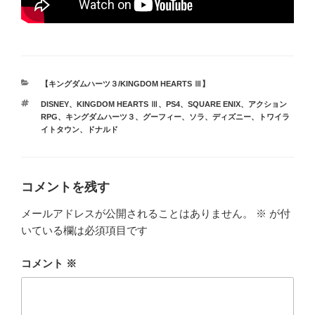
カ
【キングダムハーツ３/KINGDOM HEARTS Ⅲ】
テ
タ
DISNEY
、
KINGDOM HEARTS Ⅲ
、
PS4
、
SQUARE ENIX
、
アクション
ゴ
グ
RPG
、
キングダムハーツ３
、
グーフィー
、
ソラ
、
ディズニー
、
トワイラ
リ
イトタウン
、
ドナルド
ー
コメントを残す
メールアドレスが公開されることはありません。
※
が付
いている欄は必須項目です
コメント
※