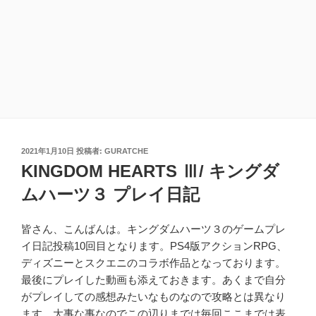
投
2021年1月10日
投稿者:
GURATCHE
稿
KINGDOM HEARTS Ⅲ/ キングダ
日:
ムハーツ３ プレイ日記
皆さん、こんばんは。キングダムハーツ３のゲームプレ
イ日記投稿10回目となります。PS4版アクションRPG、
ディズニーとスクエニのコラボ作品となっております。
最後にプレイした動画も添えておきます。あくまで自分
がプレイしての感想みたいなものなので攻略とは異なり
ます。大事な事なのでこの辺りまでは毎回ここまでは表