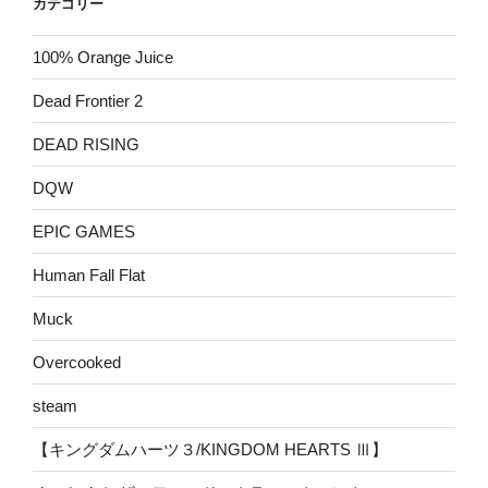
カテゴリー
100% Orange Juice
Dead Frontier 2
DEAD RISING
DQW
EPIC GAMES
Human Fall Flat
Muck
Overcooked
steam
【キングダムハーツ３/KINGDOM HEARTS Ⅲ】