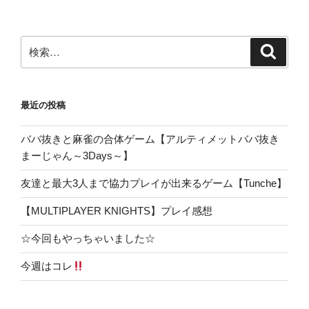
ン
検
検
索
索:
最近の投稿
ババ抜きと麻雀の合体ゲーム【アルティメットババ抜き
まーじゃん～3Days～】
友達と最大3人まで協力プレイが出来るゲーム【Tunche】
【MULTIPLAYER KNIGHTS】プレイ感想
☆今回もやっちゃいました☆
今週はコレ