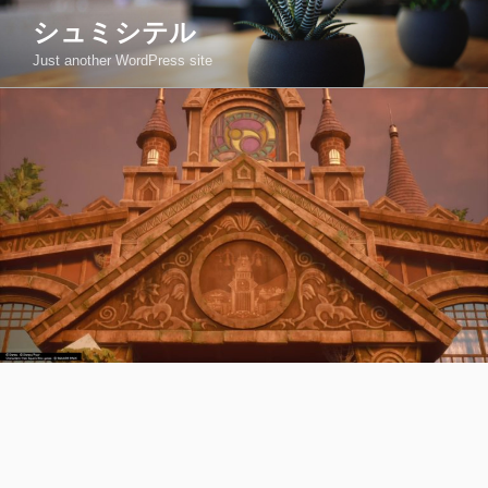
コ
シュミシテル
ン
Just another WordPress site
テ
ン
ツ
へ
ス
キ
ッ
プ