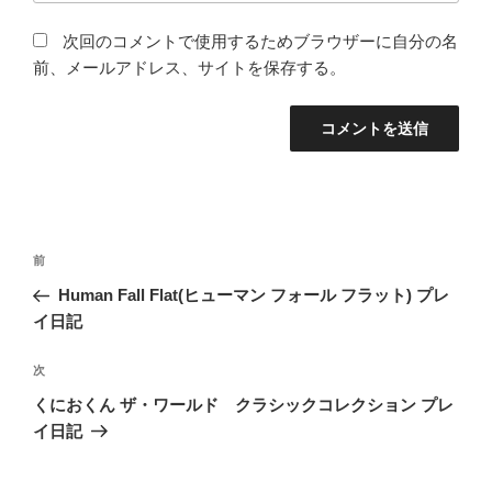
次回のコメントで使用するためブラウザーに自分の名
前、メールアドレス、サイトを保存する。
投
前
前
稿
の
Human Fall Flat(ヒューマン フォール フラット) プレ
ナ
投
イ日記
ビ
稿
ゲ
次
次
の
ー
くにおくん ザ・ワールド クラシックコレクション プレ
投
シ
イ日記
稿
ョ