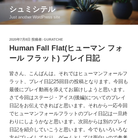
コ
シュミシテル
ン
Just another WordPress site
テ
ン
ツ
投
2020年7月8日
投稿者:
GURATCHE
へ
稿
Human Fall Flat(ヒューマン フォ
ス
日:
キ
ール フラット) プレイ日記
ッ
プ
皆さん、こんばんは。それではヒューマンフォールフ
ラット、プレイ日記25回目の投稿となります。今回も
最後にプレイ動画を添えてお届けしようと思います。
さて今回はステージ・アイス(後編)についてのプレイ
日記をお伝えできればと思います。それから一応今回
でヒューマンフォールフラットのプレイ日記は一旦終
わりにしようかなと思います。次回からは別のプレイ
日記を紹介していこうと思います。今でもいろいろな
方がプレイしており、ゲームとしては面白いので参考