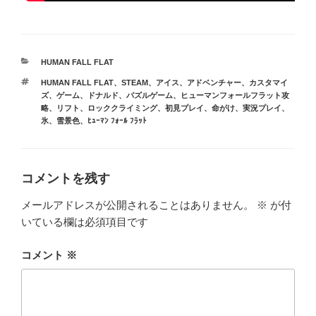
カ
HUMAN FALL FLAT
テ
タ
HUMAN FALL FLAT
、
STEAM
、
アイス
、
アドベンチャー
、
カスタマイ
ゴ
グ
ズ
、
ゲーム
、
ドナルド
、
パズルゲーム
、
ヒューマンフォールフラット攻
リ
略
、
リフト
、
ロッククライミング
、
初見プレイ
、
命がけ
、
実況プレイ
、
ー
氷
、
雪景色
、
ﾋｭｰﾏﾝ ﾌｫｰﾙ ﾌﾗｯﾄ
コメントを残す
メールアドレスが公開されることはありません。
※
が付
いている欄は必須項目です
コメント
※