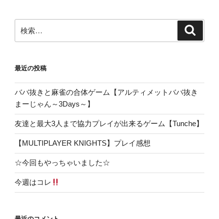
ン
検
検
索
索:
最近の投稿
ババ抜きと麻雀の合体ゲーム【アルティメットババ抜き
まーじゃん～3Days～】
友達と最大3人まで協力プレイが出来るゲーム【Tunche】
【MULTIPLAYER KNIGHTS】プレイ感想
☆今回もやっちゃいました☆
今週はコレ
最近のコメント