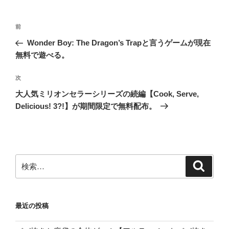
投
前
前
稿
の
Wonder Boy: The Dragon’s Trapと言うゲームが現在
ナ
投
無料で遊べる。
ビ
稿
ゲ
次
次
の
ー
大人気ミリオンセラーシリーズの続編【Cook, Serve,
投
シ
Delicious! 3?!】が期間限定で無料配布。
稿
ョ
ン
検
検
索
索:
最近の投稿