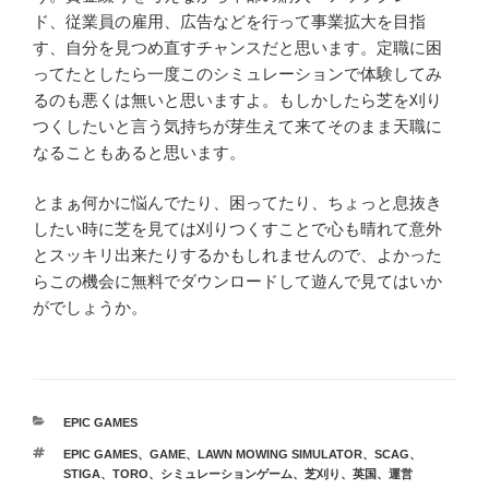
ド、従業員の雇用、広告などを行って事業拡大を目指
す、自分を見つめ直すチャンスだと思います。定職に困
ってたとしたら一度このシミュレーションで体験してみ
るのも悪くは無いと思いますよ。もしかしたら芝を刈り
つくしたいと言う気持ちが芽生えて来てそのまま天職に
なることもあると思います。
とまぁ何かに悩んでたり、困ってたり、ちょっと息抜き
したい時に芝を見ては刈りつくすことで心も晴れて意外
とスッキリ出来たりするかもしれませんので、よかった
らこの機会に無料でダウンロードして遊んで見てはいか
がでしょうか。
カ
EPIC GAMES
テ
タ
EPIC GAMES
、
GAME
、
LAWN MOWING SIMULATOR
、
SCAG
、
ゴ
グ
STIGA
、
TORO
、
シミュレーションゲーム
、
芝刈り
、
英国
、
運営
リ