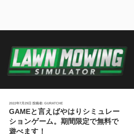
投
2022年7月29日
投稿者:
GURATCHE
稿
GAMEと言えばやはりシミュレー
日:
ションゲーム。期間限定で無料で
遊べます！