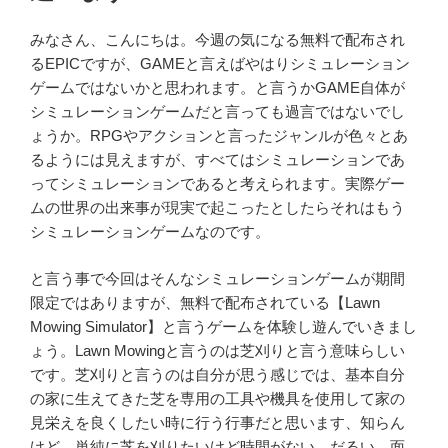
みなさん、こんにちは。今週の気になる無料で配布され
るEPICですが、GAMEと言えばやはりシミュレーション
ゲームではないかと思われます。と言うかGAME自体が
シミュレーションゲームだと言っても過言ではないでし
ょうか。RPGやアクションと言ったジャンルが色々とあ
るようには見えますが、すべてはシミュレーションであ
ってシミュレーションであると考えられます。実際ゲー
ムの世界の出来事が現実で起こったとしたらそれはもう
シミュレーションゲームなのです。
と言う事で今回はそんなシミュレーションゲームが期間
限定ではありますが、無料で配布されている【Lawn
Mowing Simulator】と言うゲームを体験し遊んでいきまし
ょう。Lawn Mowingと言うのは芝刈りと言う意味らしい
です。芝刈りと言うのは自分が思う感じでは、基本自分
の家に生えてきた芝を専用の工具や機具を使用して家の
見栄えを良くしたい時に行う行事だと思います、知らん
けど。単純に芝を刈りたいけど時間がない、だるい、面