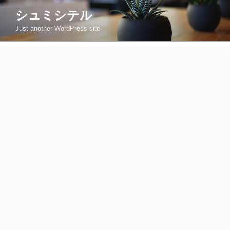
コ
シュミシテル
ン
Just another WordPress site
テ
ン
ツ
へ
ス
キ
ッ
プ