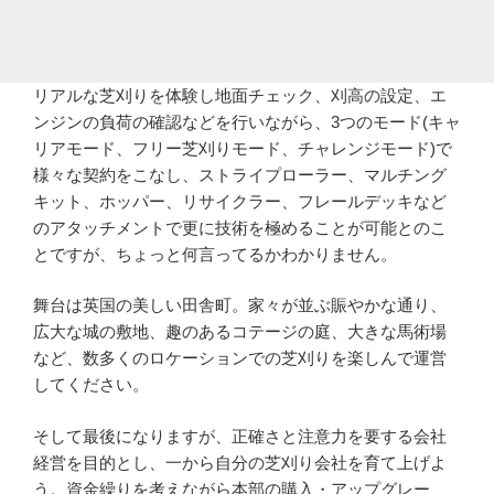
リアルな芝刈りを体験し地面チェック、刈高の設定、エ
ンジンの負荷の確認などを行いながら、3つのモード(キャ
リアモード、フリー芝刈りモード、チャレンジモード)で
様々な契約をこなし、ストライプローラー、マルチング
キット、ホッパー、リサイクラー、フレールデッキなど
のアタッチメントで更に技術を極めることが可能とのこ
とですが、ちょっと何言ってるかわかりません。
舞台は英国の美しい田舎町。家々が並ぶ賑やかな通り、
広大な城の敷地、趣のあるコテージの庭、大きな馬術場
など、数多くのロケーションでの芝刈りを楽しんで運営
してください。
そして最後になりますが、正確さと注意力を要する会社
経営を目的とし、一から自分の芝刈り会社を育て上げよ
う。資金繰りを考えながら本部の購入・アップグレー