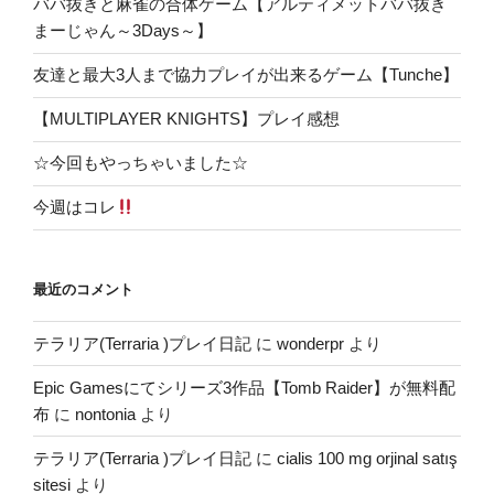
ババ抜きと麻雀の合体ゲーム【アルティメットババ抜き
まーじゃん～3Days～】
友達と最大3人まで協力プレイが出来るゲーム【Tunche】
【MULTIPLAYER KNIGHTS】プレイ感想
☆今回もやっちゃいました☆
今週はコレ
最近のコメント
テラリア(Terraria )プレイ日記
に
wonderpr
より
Epic Gamesにてシリーズ3作品【Tomb Raider】が無料配
布
に
nontonia
より
テラリア(Terraria )プレイ日記
に
cialis 100 mg orjinal satış
sitesi
より