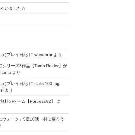
ちゃいました☆
ria )プレイ日記
に
wonderpr
より
にてシリーズ3作品【Tomb Raider】が
ntonia
より
ria )プレイ日記
に
cialis 100 mg
si
より
料のゲーム【FortressV2】
に
エウォーク」9章10話 村に戻ろう
り