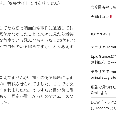
す。(攻略サイトではありません)
☆今回もやっ
今週はコレ
してたら初っ端面白珍事件に遭遇してし
気付かなかったことで久々に見たら爆笑
最近のコメント
な角度でどう飛んだらそうなるの(笑)って
れで自分のいる場所ですが、とりあえず
テラリア(Terra
Epic Games
無料配布
に
no
テラリア(Terra
見えてませんが、前回のある場所にはま
orjinal satış site
のに苦戦させられてました。ここでは次
広告で見つけた無
まされましたね。うっすらと目の前に吊
Craig
より
あり、固定が難しかったのでスムーズな
した。
DQW「ドラク
に
Teodoro
よ