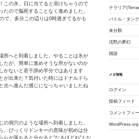
！この氷、日に当てると溶けちゃうので
テラリア(Terrari
ったので脳死することなく進めました。
るので、多分この辺りは0時過ぎてるかも
バトル・タンク
未分類
沈黙の夢幻
雑談
場所へと到着しました。やることは氷が
したが、簡単に進めそうな所がないのか
しかないと若干諦め半分ではあります
メタ情報
とが出来た？気付いた時にはドナルドら
と次へ進んだ感じになっちゃいましたね
ログイン
投稿フィード
コメントフィ
じの洞穴のような場所へ到着しました。
WordPress.org
ら。びっくりドンキーの意味が初めは分
ららが落ちると分かると”なるほどね”とな