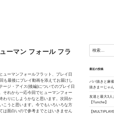
検
at(ヒューマン フォール フラ
索:
最近の投稿
ヒューマンフォールフラット、プレイ日
今回も最後にプレイ動画を添えてお届けし
ババ抜きと麻
テージ・アイス(後編)についてのプレイ日
抜きまーじゃん～
。それから一応今回でヒューマンフォー
友達と最大3人
終わりにしようかなと思います。次回か
【Tunche】
いこうと思います。今でもいろいろな方
ては面白いので参考までとはいきません
【MULTIPLA