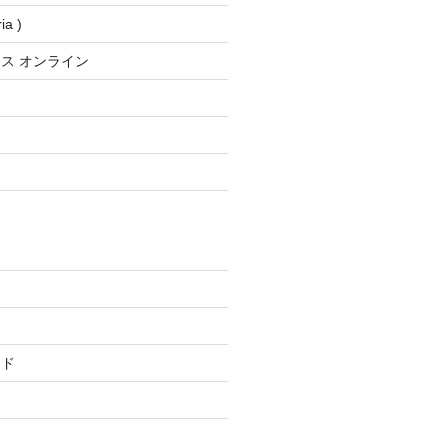
a )
ス オンライン
ード