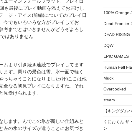
ヒューマンフォールフラット、プレイ日
今回も最後にプレイ動画を添えてお届けし
100% Orange J
テージ・アイス(前編)についてのプレイ日
。今でもいろいろな方がプレイしてお
Dead Frontier 
参考までとはいきませんがどうぞよろし
DEAD RISING
トではありません
DQW
EPIC GAMES
ームより引き続き連続でプレイしてます
Human Fall Fla
ります。周りの景色は雪、氷一面で軽く
Muck
やっちゃうことになりました(汗)ここは他
完全なる初見プレイになりますね。それ
Overcooked
と見受けられます。
steam
【キングダムハーツ
なします。んでこの氷が新しい仕組みと
くにおくん ザ
ン
と左の氷のサイズが違うことにお気づき