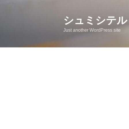
コ
ン
テ
シュミシテル
ン
Just another WordPress site
ツ
へ
ス
キ
ッ
プ