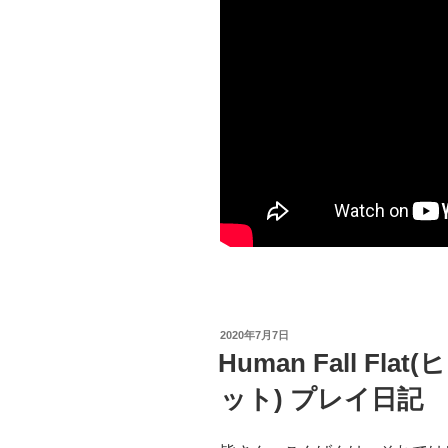
投
2020年7月7日
稿
Human Fall Fl
日:
ット) プレイ日記