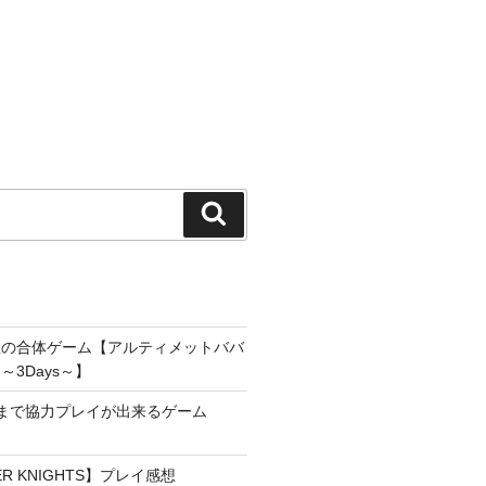
検
索
雀の合体ゲーム【アルティメットババ
3Days～】
まで協力プレイが出来るゲーム
YER KNIGHTS】プレイ感想