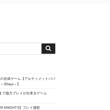
検
索
雀の合体ゲーム【アルティメットババ
3Days～】
まで協力プレイが出来るゲーム
YER KNIGHTS】プレイ感想