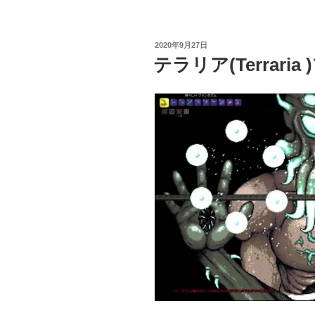
投
2020年9月27日
稿
テラリア(Terrari
日: