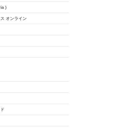
a )
ス オンライン
ード