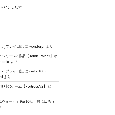
ちゃいました☆
ria )プレイ日記
に
wonderpr
より
にてシリーズ3作品【Tomb Raider】が
ntonia
より
ria )プレイ日記
に
cialis 100 mg
si
より
料のゲーム【FortressV2】
に
エウォーク」9章10話 村に戻ろう
り