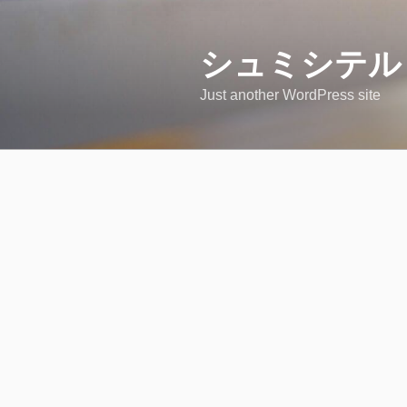
コ
ン
テ
シュミシテル
ン
Just another WordPress site
ツ
へ
ス
キ
ッ
プ