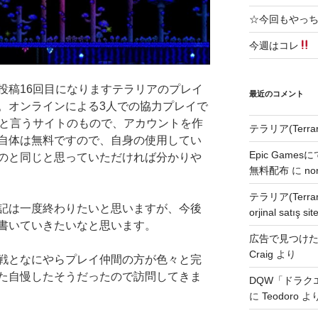
☆今回もやっ
今週はコレ
投稿16回目になりますテラリアのプレイ
最近のコメント
。オンラインによる3人での協力プレイで
amと言うサイトのもので、アカウントを作
テラリア(Terra
自体は無料ですので、自身の使用してい
Epic Games
のと同じと思っていただければ分かりや
無料配布
に
no
テラリア(Terra
記は一度終わりたいと思いますが、今後
orjinal satış site
書いていきたいなと思います。
広告で見つけた無
Craig
より
戦となにやらプレイ仲間の方が色々と完
た自慢したそうだったので訪問してきま
DQW「ドラク
に
Teodoro
よ