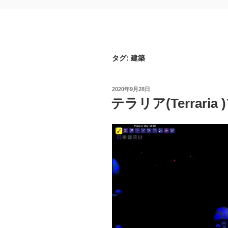
タグ:
建築
投
2020年9月28日
稿
テラリア(Terrari
日: