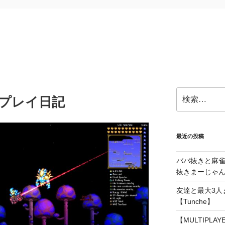
検
a )プレイ日記
索:
最近の投稿
ババ抜きと麻
抜きまーじゃん～
友達と最大3人
【Tunche】
【MULTIPLA