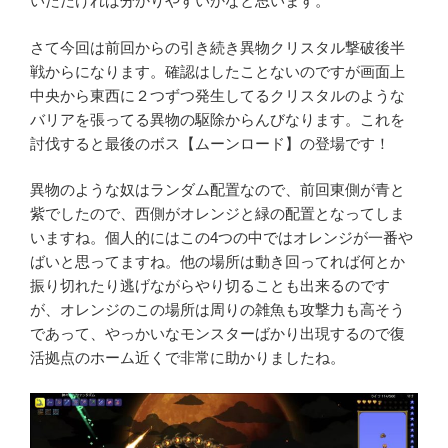
いただければ分かりやすいかなと思います。
さて今回は前回からの引き続き異物クリスタル撃破後半
戦からになります。確認はしたことないのですが画面上
中央から東西に２つずつ発生してるクリスタルのような
バリアを張ってる異物の駆除からんびなります。これを
討伐すると最後のボス【ムーンロード】の登場です！
異物のような奴はランダム配置なので、前回東側が青と
紫でしたので、西側がオレンジと緑の配置となってしま
いますね。個人的にはこの4つの中ではオレンジが一番や
ばいと思ってますね。他の場所は動き回ってれば何とか
振り切れたり逃げながらやり切ることも出来るのです
が、オレンジのこの場所は周りの雑魚も攻撃力も高そう
であって、やっかいなモンスターばかり出現するので復
活拠点のホーム近くで非常に助かりましたね。