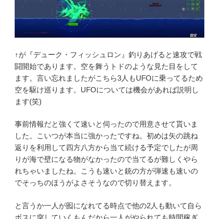
↑が『デューク・フィッシュロン』釣りあげると速攻で戦
闘開始であります。空を舞うトドのような見た目をして
ます。言い忘れましたがこちら3人もUFOに乗ってるため
空を駆け巡ります。UFOについては機会があれば説明し
ます(笑)
事前情報だと強くて速いと伺ったので用意させて貰いま
した。こいつが本当に強かったですね。初めは矢の跳ね
返りを利用して四方八方から当て続ける予定でしたが周
りが海で壁になる物がなかったので当てるが難しくやら
れちゃいましたね。こうも速いと銃の方が弾速も速いの
でそっちのほうがよさそうなので切り替えます。
と言うか一人が囮になれてる時点で他の2人も動いて自ら
ボスに突していくもんだから一人がやられても時間稼ぎ