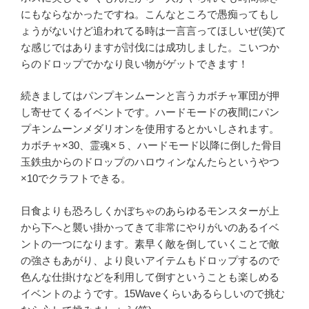
にもならなかったですね。こんなところで愚痴ってもし
ょうがないけど追われてる時は一言言ってほしいぜ(笑)て
な感じではありますが討伐には成功しました。こいつか
らのドロップでかなり良い物がゲットできます！
続きましてはパンプキンムーンと言うカボチャ軍団が押
し寄せてくるイベントです。ハードモードの夜間にパン
プキンムーンメダリオンを使用するとかいしされます。
カボチャ×30、霊魂×５、ハードモード以降に倒した骨目
玉鉄虫からのドロップのハロウィンなんたらというやつ
×10でクラフトできる。
日食よりも恐ろしくかぼちゃのあらゆるモンスターが上
から下へと襲い掛かってきて非常にやりがいのあるイベ
ントの一つになります。素早く敵を倒していくことで敵
の強さもあがり、より良いアイテムもドロップするので
色んな仕掛けなどを利用して倒すということも楽しめる
イベントのようです。15Waveくらいあるらしいので挑む