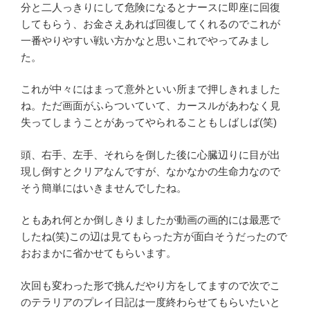
分と二人っきりにして危険になるとナースに即座に回復
してもらう、お金さえあれば回復してくれるのでこれが
一番やりやすい戦い方かなと思いこれでやってみまし
た。
これが中々にはまって意外といい所まで押しきれました
ね。ただ画面がふらついていて、カースルがあわなく見
失ってしまうことがあってやられることもしばしば(笑)
頭、右手、左手、それらを倒した後に心臓辺りに目が出
現し倒すとクリアなんですが、なかなかの生命力なので
そう簡単にはいきませんでしたね。
ともあれ何とか倒しきりましたが動画の画的には最悪で
したね(笑)この辺は見てもらった方が面白そうだったので
おおまかに省かせてもらいます。
次回も変わった形で挑んだやり方をしてますので次でこ
のテラリアのプレイ日記は一度終わらせてもらいたいと