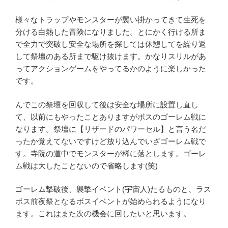
様々なトラップやモンスターが襲い掛かってきて生死を
分ける白熱した冒険になりました。とにかく行ける所ま
で全力で突破し安全な場所を探しては休憩してを繰り返
して祭壇のある所まで駆け抜けます。かなりスリルがあ
ってアクションゲームをやってるかのように楽しかった
です。
んでこの祭壇を回収して後は安全な場所に設置し直し
て、以前にもやったことありますがボスのゴーレム戦に
なります。祭壇に【リザードのパワーセル】と言う名だ
ったか覚えてないですけど放り込んでいざゴーレム戦で
す。寺院の道中でモンスターが稀に落とします。ゴーレ
ム戦は大したことないので省略します(笑)
ゴーレム撃破後、襲撃イベント(宇宙人)たるものと、ラス
ボス前夜祭となるボスイベントが始められるようになり
ます。これはまた次の機会に回したいと思います。