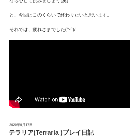
なら心して挑みましょう(笑)
と、今回はこのくらいで終わりたいと思います。
それでは、疲れさまでした(^‐^)/
投
2020年9月17日
稿
テラリア(Terraria )プレイ日記
日: