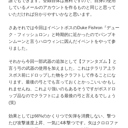
誰でもできます。登録自体は無料ですので、自身の使用
しているメールのアカウントを作るものと同じと思って
いただければ分かりやすいかなと思います。
さあそれでは今回はイベントボスのDuke Fishron『デュー
ク・フィッシュロン』と時期的に近かったのでパンプキ
ンムーンと言うハロウィンに因んだイベントをやって参
りました。
それから今回一部武器の追加として【ファンタズム 】と
言う弓の武器の使用を加えました。これはテラリア上ラ
スボス前にドロップした物をクラフトして作ることにな
ります。最後の弓とでも言っておくとかっこいいかもし
れませんね、これより強いのもあるそうですがボスドロ
ップ品なのでクラフトによる最後の弓と言えるでしょう
(笑)
効果としては66%のかくりつで矢弾を消費しない、撃つ
たび攻撃速度上昇、一気に4本撃つです。矢はクロロファ