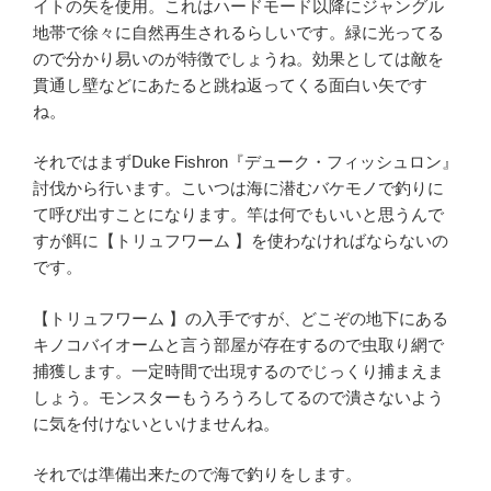
イトの矢を使用。これはハードモード以降にジャングル
地帯で徐々に自然再生されるらしいです。緑に光ってる
ので分かり易いのが特徴でしょうね。効果としては敵を
貫通し壁などにあたると跳ね返ってくる面白い矢です
ね。
それではまずDuke Fishron『デューク・フィッシュロン』
討伐から行います。こいつは海に潜むバケモノで釣りに
て呼び出すことになります。竿は何でもいいと思うんで
すが餌に【トリュフワーム 】を使わなければならないの
です。
【トリュフワーム 】の入手ですが、どこぞの地下にある
キノコバイオームと言う部屋が存在するので虫取り網で
捕獲します。一定時間で出現するのでじっくり捕まえま
しょう。モンスターもうろうろしてるので潰さないよう
に気を付けないといけませんね。
それでは準備出来たので海で釣りをします。