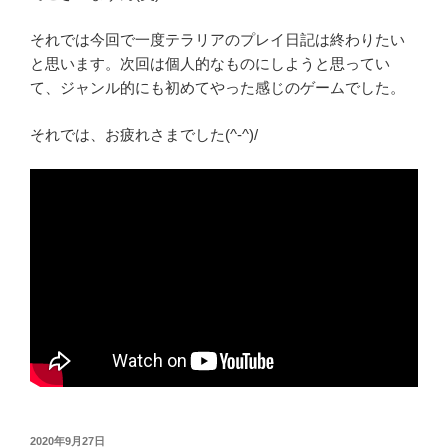
それでは今回で一度テラリアのプレイ日記は終わりたい
と思います。次回は個人的なものにしようと思ってい
て、ジャンル的にも初めてやった感じのゲームでした。
それでは、お疲れさまでした(^‐^)/
投
2020年9月27日