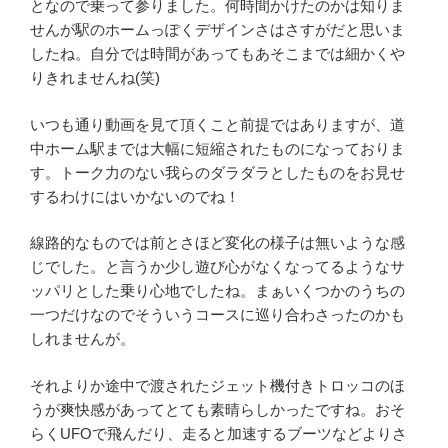
となので乗って参りました。何時間かけたのかは知りま
せんが駅のホームっぽくデザインさはさすがだと思いま
したね。自分では時間があってもあそこまでは細かくや
りきれませんね(笑)
いつも通り動画を見て頂くこと前提ではありますが、道
中ホーム駅までは大幅に短縮されたものになっておりま
す。トーク力のない我らのダラダラとしたものをお見せ
するわけにはいかないのでね！
線路的なものでは前とさほど変化の様子は無いような感
じでした。と言うか少し遊び心がなくなってるようなサ
ッパリとした乗り心地でしたね。まぁいくつかのうちの
一つだけなのでそういうコースに巡り合わさったのかも
しれませんが。
それよりか途中で渡されたジェット機付きトロッコのほ
うが爽快感があってとても素晴らしかったですね。おそ
らくUFOで飛んだり、走ると加速するブーツなどよりさ