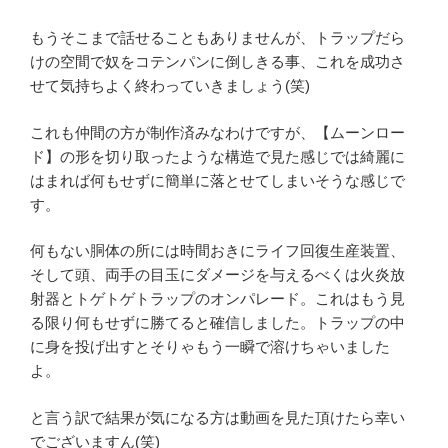
もうそこまで話せることもありませんが、トラップだら
けの空間で奴をコテンパンに倒しきる事、これを成功さ
せて気持ちよく終わっていきましょう(笑)
これも仲間の方が制作済みなわけですが、【ムーンロー
ド】の形を切り取ったような構造で見た感じでは綺麗に
はまれば何もせずに簡単に落とせてしまいそうな感じで
す。
何もない胴体の所には時間おきにライフ回復生産装置、
そして頭、両手の目玉にダメージを与えるべくは火炎放
射器とトゲトゲトラップのオンパレード。これはもう見
る限り何もせずに勝てると確信しました。トラップの中
に身を投げ出すとそりゃもう一瞬で溶けちゃいました
よ。
と言う訳で結果が気になる方は動画を見た頂けたら幸い
でございますん(笑)