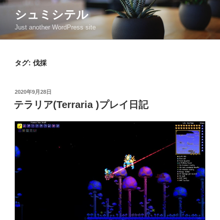
コ
シュミシテル
ン
Just another WordPress site
テ
ン
ツ
タグ:
伐採
へ
ス
キ
投
2020年9月28日
ッ
稿
テラリア(Terraria )プレイ日記
日:
プ