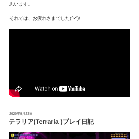
思います。
それでは、お疲れさまでした(^‐^)/
投
2020年9月23日
稿
テラリア(Terraria )プレイ日記
日: