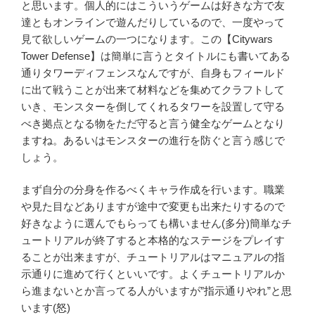
と思います。個人的にはこういうゲームは好きな方で友
達ともオンラインで遊んだりしているので、一度やって
見て欲しいゲームの一つになります。この【Citywars
Tower Defense】は簡単に言うとタイトルにも書いてある
通りタワーディフェンスなんですが、自身もフィールド
に出て戦うことが出来て材料などを集めてクラフトして
いき、モンスターを倒してくれるタワーを設置して守る
べき拠点となる物をただ守ると言う健全なゲームとなり
ますね。あるいはモンスターの進行を防ぐと言う感じで
しょう。
まず自分の分身を作るべくキャラ作成を行います。職業
や見た目などありますが途中で変更も出来たりするので
好きなように選んでもらっても構いません(多分)簡単なチ
ュートリアルが終了すると本格的なステージをプレイす
ることが出来ますが、チュートリアルはマニュアルの指
示通りに進めて行くといいです。よくチュートリアルか
ら進まないとか言ってる人がいますが”指示通りやれ”と思
います(怒)