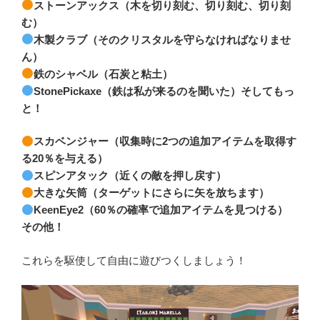
ストーンアックス（木を切り刻む、切り刻む、切り刻
む）
木製クラブ（そのクリスタルを守らなければなりませ
ん）
鉄のシャベル（石炭と粘土）
StonePickaxe（鉄は私が来るのを聞いた）そしてもっ
と！
スカベンジャー（収集時に2つの追加アイテムを取得す
る20％を与える）
スピンアタック（近くの敵を押し戻す）
大きな矢筒（ターゲットにさらに矢を放ちます）
KeenEye2（60％の確率で追加アイテムを見つける）
その他！
これらを駆使して自由に遊びつくしましょう！