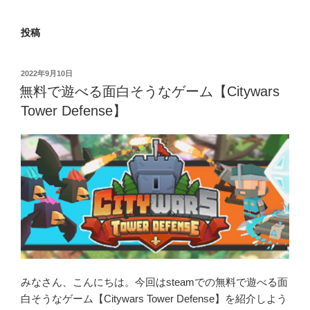
投稿
投
2022年9月10日
稿
無料で遊べる面白そうなゲーム【Citywars
日:
Tower Defense】
みなさん、こんにちは。今回はsteamでの無料で遊べる面
白そうなゲーム【Citywars Tower Defense】を紹介しよう