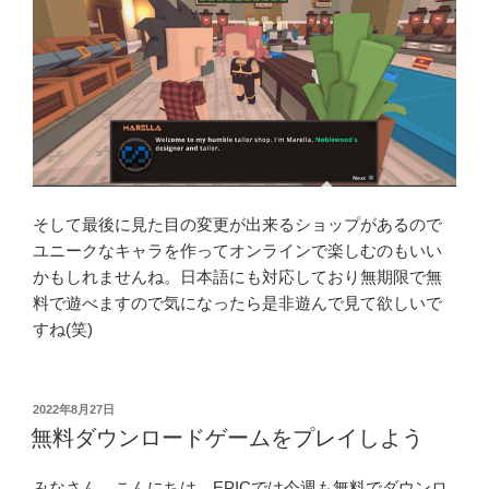
そして最後に見た目の変更が出来るショップがあるので
ユニークなキャラを作ってオンラインで楽しむのもいい
かもしれませんね。日本語にも対応しており無期限で無
料で遊べますので気になったら是非遊んで見て欲しいで
すね(笑)
投
2022年8月27日
稿
無料ダウンロードゲームをプレイしよう
日:
みなさん、こんにちは。EPICでは今週も無料でダウンロ