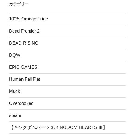
カテゴリー
100% Orange Juice
Dead Frontier 2
DEAD RISING
DQW
EPIC GAMES
Human Fall Flat
Muck
Overcooked
steam
【キングダムハーツ３/KINGDOM HEARTS Ⅲ】