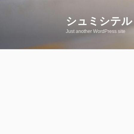
コ
ン
テ
シュミシテル
ン
Just another WordPress site
ツ
へ
ス
キ
ッ
プ