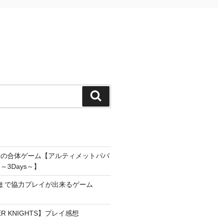
検
索
雀の合体ゲーム【アルティメットババ
3Days～】
まで協力プレイが出来るゲーム
YER KNIGHTS】プレイ感想