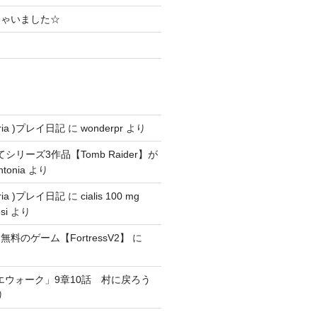
ちゃいました☆
ria )プレイ日記
に
wonderpr
より
にてシリーズ3作品【Tomb Raider】が
ntonia
より
ria )プレイ日記
に
cialis 100 mg
si
より
料のゲーム【FortressV2】
に
エウォーク」9章10話 村に戻ろう
り