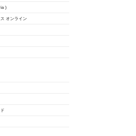
a )
ス オンライン
ード