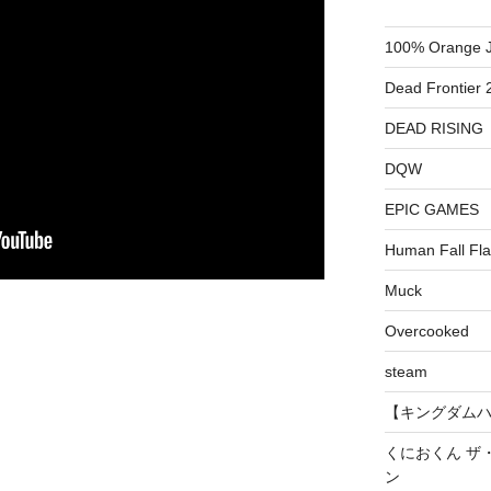
100% Orange J
Dead Frontier 
DEAD RISING
DQW
EPIC GAMES
Human Fall Fla
Muck
Overcooked
steam
【キングダムハーツ
くにおくん ザ
ン