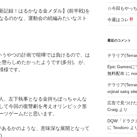
☆今回もやっ
新記録！はるかなる金メダル】(前半戦)を
なるのかな、運動会の続編みたいなスト
今週はコレ
最近のコメント
というやつの計画で喧嘩では負けるので、は
テラリア(Terra
を懲らしめたかったようです(多分)。が、
Epic Games
模様です。
無料配布
に
no
テラリア(Terra
orjinal satış site
人、左下執事となる金持ちぼっちゃんな
広告で見つけた無
して今回の復讐劇を考えオリンピック形
Craig
より
ーツゲームだと思います。
DQW「ドラク
に
Teodoro
よ
があるかのような、意味深な展開となって
)