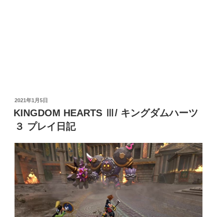
投
2021年1月5日
稿
KINGDOM HEARTS Ⅲ/ キングダムハーツ
日:
３ プレイ日記