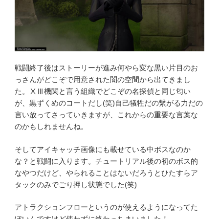
戦闘終了後はストーリーが進み何やら変な黒い片目のお
っさんがどこぞで用意された闇の空間から出てきまし
た。ⅩⅢ機関と言う組織でどこぞの名探偵と同じ匂い
が、黒ずくめのコートだし(笑)自己犠牲だの繋がる力だの
言い放ってさっていきますが、これからの重要な言葉な
のかもしれませんね。
そしてアイキャッチ画像にも載せている中ボスなのか
な？と戦闘に入ります。チュートリアル後の初のボス的
なやつだけど、やられることはないだろうとひたすらア
タックのみでごり押し状態でした(笑)
アトラクションフローというのが使えるようになってた
ぽいんですけど使わずに終わっちまいました！