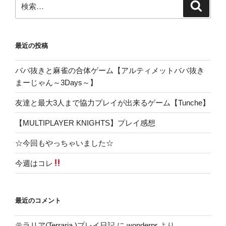
検
検
索
索:
最近の投稿
ババ抜きと麻雀の合体ゲーム【アルティメットババ抜き
まーじゃん～3Days～】
友達と最大3人まで協力プレイが出来るゲーム【Tunche】
【MULTIPLAYER KNIGHTS】プレイ感想
☆今回もやっちゃいました☆
今週はコレ
最近のコメント
テラリア(Terraria )プレイ日記
に
wonderpr
より