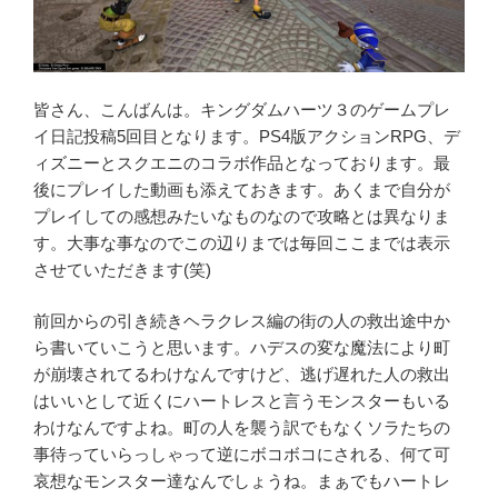
皆さん、こんばんは。キングダムハーツ３のゲームプレ
イ日記投稿5回目となります。PS4版アクションRPG、デ
ィズニーとスクエニのコラボ作品となっております。最
後にプレイした動画も添えておきます。あくまで自分が
プレイしての感想みたいなものなので攻略とは異なりま
す。大事な事なのでこの辺りまでは毎回ここまでは表示
させていただきます(笑)
前回からの引き続きヘラクレス編の街の人の救出途中か
ら書いていこうと思います。ハデスの変な魔法により町
が崩壊されてるわけなんですけど、逃げ遅れた人の救出
はいいとして近くにハートレスと言うモンスターもいる
わけなんですよね。町の人を襲う訳でもなくソラたちの
事待っていらっしゃって逆にボコボコにされる、何て可
哀想なモンスター達なんでしょうね。まぁでもハートレ