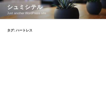
コ
シュミシテル
ン
Just another WordPress site
テ
ン
ツ
タグ:
ハートレス
へ
ス
キ
ッ
プ