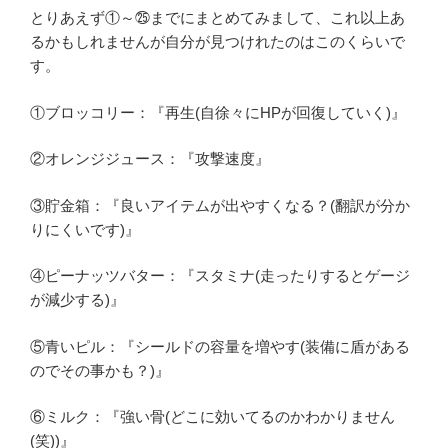
とりあえず①～㉕までにまとめてみまして、これ以上あ
るかもしれませんが自分が見つけれたのはこのくらいで
す。
①ブロッコリー：『再生(自徐々にHPが回復していく)』
②オレンジジュース：『攻撃速度』
③貯金箱：『良いアイテムが出やすくなる？(翻訳が分か
りにくいです)』
④ピーナッツバター：『スタミナ(走ったりするとゲージ
が減少する)』
⑤青いピル：『シールドの容量を増やす(装備に盾がある
のでその事かも？)』
⑥ミルク：『強い骨(どこに効いてるのかわかりません
(笑))』