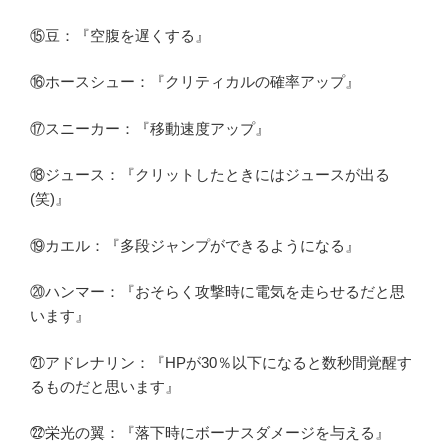
⑮豆：『空腹を遅くする』
⑯ホースシュー：『クリティカルの確率アップ』
⑰スニーカー：『移動速度アップ』
⑱ジュース：『クリットしたときにはジュースが出る
(笑)』
⑲カエル：『多段ジャンプができるようになる』
⑳ハンマー：『おそらく攻撃時に電気を走らせるだと思
います』
㉑アドレナリン：『HPが30％以下になると数秒間覚醒す
るものだと思います』
㉒栄光の翼：『落下時にボーナスダメージを与える』