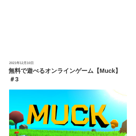
投
2021年12月10日
稿
無料で遊べるオンラインゲーム【Muck】
日:
＃3