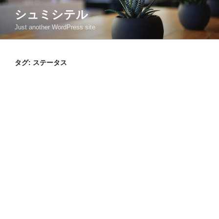
コ
シュミシテル
ン
Just another WordPress site
テ
ン
ツ
タグ:
ステータス
へ
ス
キ
ッ
プ