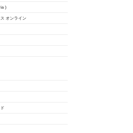
a )
ス オンライン
ード