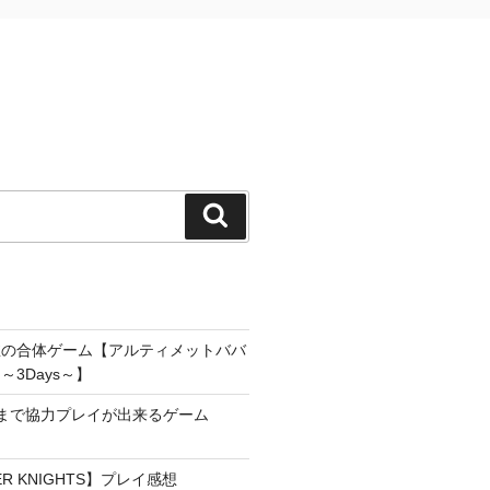
検
索
雀の合体ゲーム【アルティメットババ
3Days～】
まで協力プレイが出来るゲーム
YER KNIGHTS】プレイ感想