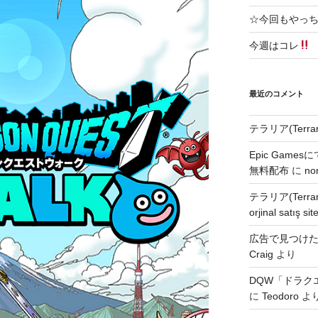
☆今回もやっ
今週はコレ
最近のコメント
テラリア(Terra
Epic Games
無料配布
に
no
テラリア(Terra
orjinal satış site
広告で見つけた無
Craig
より
DQW「ドラク
に
Teodoro
よ