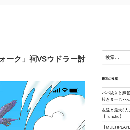
検
ォーク」祠VSウドラー討
索:
最近の投稿
ババ抜きと麻
抜きまーじゃん～
友達と最大3人
【Tunche】
【MULTIPLA