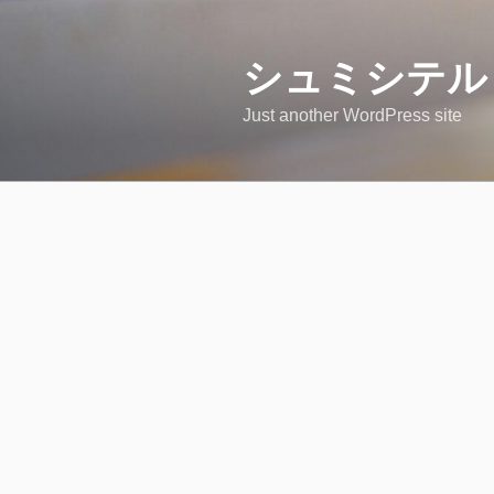
コ
ン
テ
シュミシテル
ン
Just another WordPress site
ツ
へ
ス
キ
ッ
プ