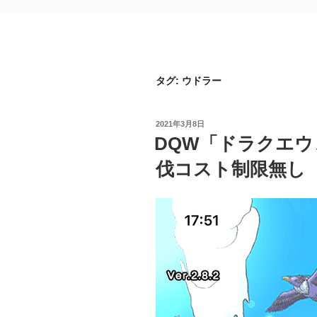
タグ:
ウドラー
投
2021年3月8日
稿
DQW「ドラクエウ
日:
伐コスト制限無し