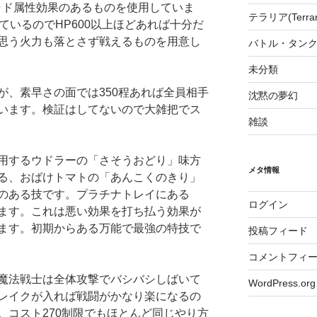
ャド属性効果のあるものを使用していま
テラリア(Terrari
ているのでHP600以上ほどあれば十分だ
思う火力も落とさず戦えるものを用意し
バトル・タンク
未分類
が、素早さの面では350程あれば全員相手
沈黙の夢幻
います。検証はしてないので大雑把でス
雑談
用するウドラーの「さそうおどり」味方
メタ情報
る、おばけトマトの「あんこくのきり」
のある技です。プラチナトレイにある
ログイン
ます。これは悪い効果を打ち払う効果が
ます。初期からある万能で最強の特技で
投稿フィード
コメントフィ
魔法戦士は全体攻撃でバシバシしばいて
WordPress.org
レイクが入れば戦闘がかなり楽になるの
。コスト270制限でもほとんど同じやり方