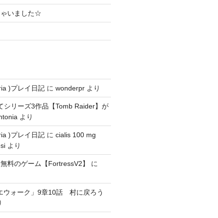
ちゃいました☆
ria )プレイ日記
に
wonderpr
より
にてシリーズ3作品【Tomb Raider】が
ntonia
より
ria )プレイ日記
に
cialis 100 mg
si
より
料のゲーム【FortressV2】
に
エウォーク」9章10話 村に戻ろう
り