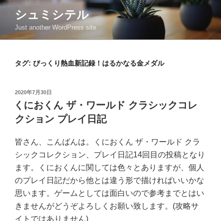
コ
シュミシテル
ン
Just another WordPress site
テ
ン
ツ
タグ:
びっくり熱血新記録！はるかなる金メダル
へ
ス
キ
投
2020年7月30日
ッ
稿
くにおくん ザ・ワールド クラシックコレ
日:
プ
クション プレイ日記
皆さん、こんばんは。くにおくん ザ・ワールド クラ
シックコレクション、プレイ日記14回目の投稿となり
ます。くにおくんに関しては色々とありますが、個人
のプレイ日記だから他とは違う形で描ければいいかな
思います。ゲームとしては面白いので参考までとはい
きませんがどうぞよろしくお願い致します。(攻略サ
イトではありません)